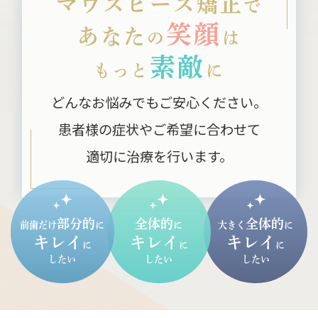
マウスピース矯正
で
笑顔
あなた
の
は
素敵
もっと
に
どんなお悩みでもご安心ください。
患者様の症状やご希望に合わせて
適切に治療を行います。
部分的
全体的
全体的
前歯だけ
に
に
大きく
に
キレイ
キレイ
キレイ
に
に
に
したい
したい
したい