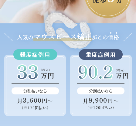
徒歩
分
マウスピース矯正
人気の
がこの
価
格
軽度症例用
重度症例用
分割払いなら
分割払いなら
9,900
3,600
月
円～
月
円～
（※120回払い）
（※120回払い）